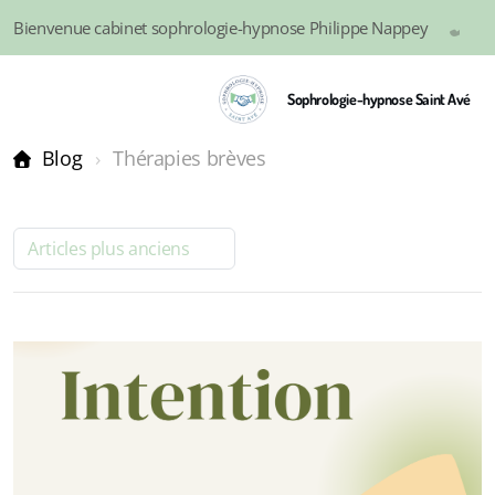
Bienvenue cabinet sophrologie-hypnose Philippe Nappey
0
Sophrologie-hypnose Saint Avé
Blog
Thérapies brèves
Articles plus anciens