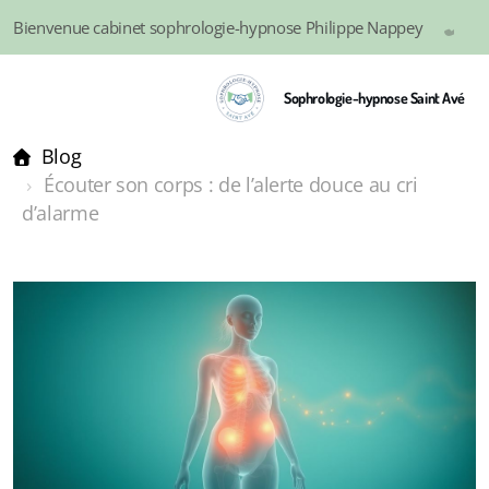
Bienvenue cabinet sophrologie-hypnose Philippe Nappey
0
Sophrologie-hypnose Saint Avé
Blog
Écouter son corps : de l’alerte douce au cri
d’alarme