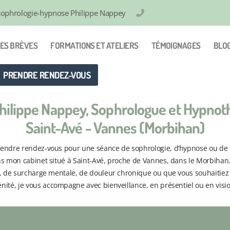
sophrologie-hypnose Philippe Nappey
0297444546
ES BRÈVES
FORMATIONS ET ATELIERS
TÉMOIGNAGES
BLO
PRENDRE RENDEZ-VOUS
Philippe Nappey, Sophrologue et Hypnot
Saint-Avé - Vannes (Morbihan)
rendre rendez-vous pour une séance de sophrologie, d’hypnose ou de 
ns mon cabinet situé à Saint-Avé, proche de Vannes, dans le Morbihan
, de surcharge mentale, de douleur chronique ou que vous souhaitie
énité, je vous accompagne avec bienveillance, en présentiel ou en visi