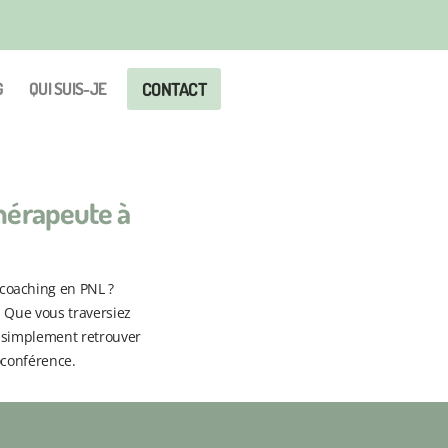
CONTACT
G
QUI SUIS-JE
hérapeute à
coaching en PNL ?
. Que vous traversiez
z simplement retrouver
oconférence.